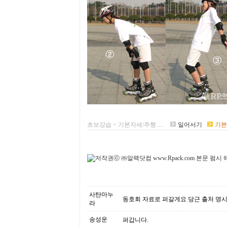
초보강습 < 기본자세/주행.....
일어서기
기본
사탄마누
동호회 자료로 퍼갈게요 당근 출처 명
라
송성운
퍼갑니다.