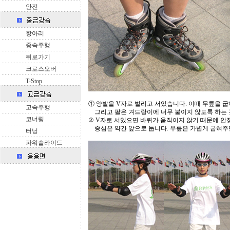
안전
항아리
중속주행
뒤로가기
크로스오버
T-Stop
① 양발을 V자로 벌리고 서있습니다. 이때 무릎을 굽
고속주행
...
그리고 팔은 겨드랑이에 너무 붙이지 않도록 하는 
코너링
② V자로 서있으면 바퀴가 움직이지 않기 때문에 안
...
중심은 약간 앞으로 둡니다. 무릎은 가볍게 굽혀주
터닝
파워슬라이드