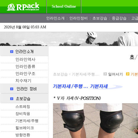
School Online
인라인소개
:
인라인정비
:
초보강습
:
중급강습
:
고
2026년 8월 08일 05:03 AM
인라인역사
인라인종류
인라인구조
초보강습 < 기본자세/주행.....
일어서기
기본
치수재기
스트레칭
장비착용
기본자세/주행
힐브레이크
방향전환