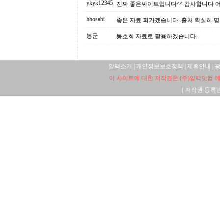
ykyk12345
진짜 좋은싸이트입니다^^ 감사합니다 
bbosabi
좋은 자료 퍼가겠습니다..출처 확실히 명
봉군
동호회 자료로 활용하겠습니다.
알팩소개
|
개인정보보호정책
|
제휴안내
|
이 사이트에 대한 저작권은 (주)알팩닷컴 에
(
저작권 등록번호: