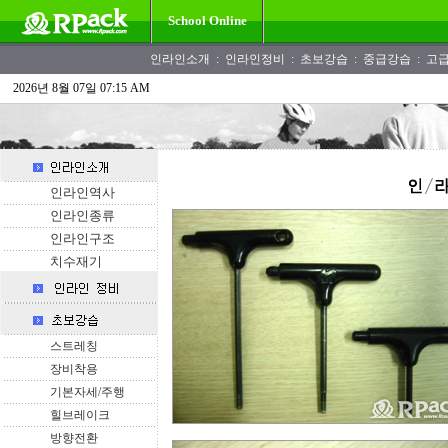
School Online
인라인소개
:
인라인정비
:
초보강습
:
중급강습
:
고
2026년 8월 07일 07:15 AM
인라인역사
인라인종류
인라인구조
치수재기
스트레칭
장비착용
기본자세/주행
힐브레이크
방향전환