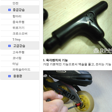
안전
항아리
중속주행
뒤로가기
크로스오버
T-Stop
고속주행
코너링
1. 육각렌치의 기능
터닝
가장 기본적인 기능으로서 액슬을 풀고, 조이는 기능 
파워슬라이드