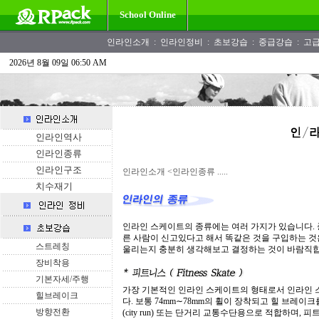
School Online
인라인소개
:
인라인정비
:
초보강습
:
중급강습
:
고
2026년 8월 09일 06:50 AM
인라인역사
인라인종류
인라인구조
인라인소개
<인라인종류 .....
치수재기
인라인 스케이트의 종류에는 여러 가지가 있습니다. 
른 사람이 신고있다고 해서 똑같은 것을 구입하는 것
스트레칭
울리는지 충분히 생각해보고 결정하는 것이 바람직합
장비착용
기본자세/주행
가장 기본적인 인라인 스케이트의 형태로서 인라인 
힐브레이크
다. 보통 74mm∼78mm의 휠이 장착되고 힐 브레이크를 
방향전환
(city run) 또는 단거리 교통수단용으로 적합하며