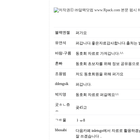
블랙엔젤
퍼가요
유연석
퍼갑니다.좋은자료감사합니다.출처는 
바람-구름
동호회 자료로 가져갑니다.^^
혼빠
동호회 초보자를 위해 정보 공유용으로 
조용범
저도 동호회원을 위해 퍼가요
ddengsik
퍼갑니다.
박지영
동호회 자료로 퍼갈께요^^
곳ㅎㄴ쥬
곶45고
ㅗ
ㄱㅌ울
ㅏㅠ8
bbosabi
다음카페 inletsgo에서 자료로 활용하
잘 쓰겠습니다 ..