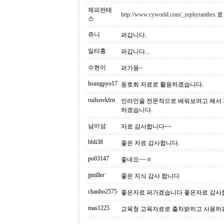
제피란테
http://www.cyworld.com/_zephyranthes
로
스
쥬니
퍼갑니다.
일타홍
퍼갑니다...
수현이
퍼가용~
hsungpyo17
동호회 자료로 활용하겠습니다.
rudxovkfrn
인라인을 전문적으로 배워보려고 해서 
하겠습니다.
남이섬
자료 감사합니다~~
bhli38
좋은 자료 감사합니다.
po03147
좋네요~~ㅎ
jjmiller
좋은 지식 감사 합니다
chanho2575
좋은자료 퍼가겠습니다 좋은자료 감사
mas1225
교육청 교육자료로 출처밝히고 사용하겠