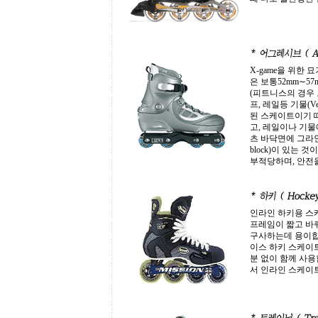
X-game을 위한
은 보통52mm∼5
(피트니스의 경우 보
프, 레일등 기물(V
된 스케이트이기 
고, 레일이나 기물
츠 바닥면에 그라인드
block)이 있는
부적당하며, 안전
인라인 하키용 스
프레임이 짧고 바퀴
구사하는데 용이합
이스 하키 스케이트
분 없이 함께 사
서 인라인 스케이