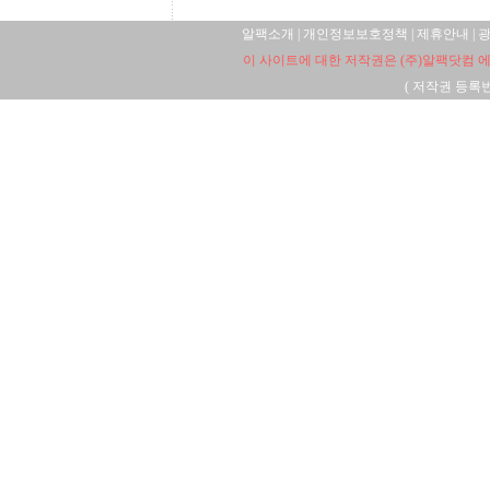
알팩소개
|
개인정보보호정책
|
제휴안내
|
이 사이트에 대한 저작권은 (주)알팩닷컴 에
(
저작권 등록번호: