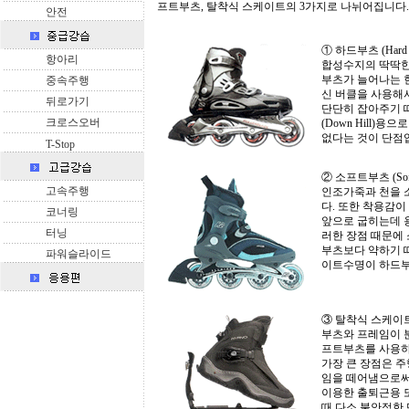
프트부츠, 탈착식 스케이트의 3가지로 나뉘어집니다.
안전
① 하드부츠 (Hard B
항아리
합성수지의 딱딱한
부츠가 늘어나는 
중속주행
신 버클을 사용해
뒤로가기
단단히 잡아주기 때문
크로스오버
(Down Hill)
없다는 것이 단점
T-Stop
② 소프트부츠 (Soft 
고속주행
인조가죽과 천을 
다. 또한 착용감이
코너링
앞으로 굽히는데 
터닝
러한 장점 때문에
부츠보다 약하기 
파워슬라이드
이트수명이 하드부
③ 탈착식 스케이트 (Tr
부츠와 프레임이 
프트부츠를 사용하
가장 큰 장점은 
임을 떼어냄으로써
이용한 출퇴근용 
때 다소 불안정한