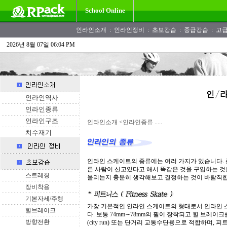
School Online
인라인소개
:
인라인정비
:
초보강습
:
중급강습
:
고
2026년 8월 07일 06:04 PM
인라인역사
인라인종류
인라인구조
인라인소개
<인라인종류 .....
치수재기
인라인 스케이트의 종류에는 여러 가지가 있습니다. 
른 사람이 신고있다고 해서 똑같은 것을 구입하는 것
스트레칭
울리는지 충분히 생각해보고 결정하는 것이 바람직합
장비착용
기본자세/주행
가장 기본적인 인라인 스케이트의 형태로서 인라인 
힐브레이크
다. 보통 74mm∼78mm의 휠이 장착되고 힐 브레이크를 
방향전환
(city run) 또는 단거리 교통수단용으로 적합하며