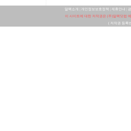
알팩소개
|
개인정보보호정책
|
제휴안내
|
이 사이트에 대한 저작권은 (주)알팩닷컴 에
(
저작권 등록번호: