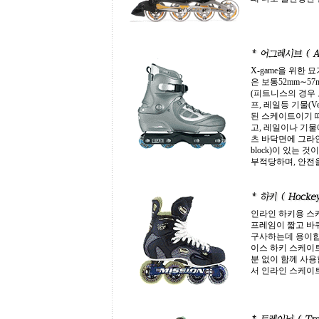
X-game을 위한
은 보통52mm∼5
(피트니스의 경우 보
프, 레일등 기물(V
된 스케이트이기 
고, 레일이나 기물
츠 바닥면에 그라인드
block)이 있는
부적당하며, 안전
인라인 하키용 스
프레임이 짧고 바퀴
구사하는데 용이합
이스 하키 스케이트
분 없이 함께 사
서 인라인 스케이