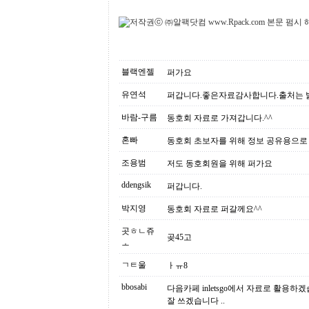
블랙엔젤
퍼가요
유연석
퍼갑니다.좋은자료감사합니다.출처는 
바람-구름
동호회 자료로 가져갑니다.^^
혼빠
동호회 초보자를 위해 정보 공유용으로 
조용범
저도 동호회원을 위해 퍼가요
ddengsik
퍼갑니다.
박지영
동호회 자료로 퍼갈께요^^
곳ㅎㄴ쥬
곶45고
ㅗ
ㄱㅌ울
ㅏㅠ8
bbosabi
다음카페 inletsgo에서 자료로 활용하
잘 쓰겠습니다 ..