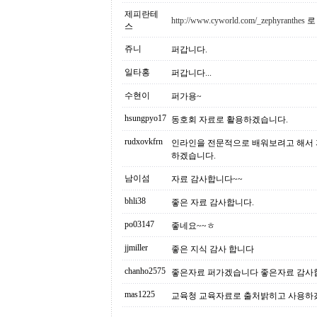
제피란테
http://www.cyworld.com/_zephyranthes
로
스
쥬니
퍼갑니다.
일타홍
퍼갑니다...
수현이
퍼가용~
hsungpyo17
동호회 자료로 활용하겠습니다.
rudxovkfrn
인라인을 전문적으로 배워보려고 해서 
하겠습니다.
남이섬
자료 감사합니다~~
bhli38
좋은 자료 감사합니다.
po03147
좋네요~~ㅎ
jjmiller
좋은 지식 감사 합니다
chanho2575
좋은자료 퍼가겠습니다 좋은자료 감사
mas1225
교육청 교육자료로 출처밝히고 사용하겠