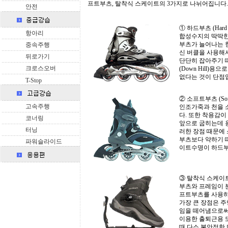
프트부츠, 탈착식 스케이트의 3가지로 나뉘어집니다.
안전
① 하드부츠 (Hard B
항아리
합성수지의 딱딱한
부츠가 늘어나는 
중속주행
신 버클을 사용해
뒤로가기
단단히 잡아주기 때문
크로스오버
(Down Hill)
없다는 것이 단점
T-Stop
② 소프트부츠 (Soft 
고속주행
인조가죽과 천을 
다. 또한 착용감이
코너링
앞으로 굽히는데 
터닝
러한 장점 때문에
부츠보다 약하기 
파워슬라이드
이트수명이 하드부
③ 탈착식 스케이트 (Tr
부츠와 프레임이 
프트부츠를 사용하
가장 큰 장점은 
임을 떼어냄으로써
이용한 출퇴근용 
때 다소 불안정한