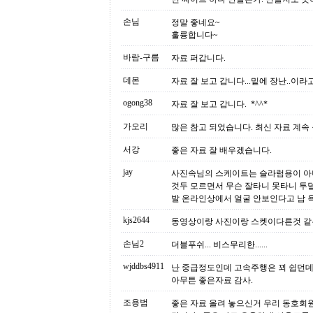
손님
정말 좋네요~
훌륭합니다~
바람-구름
자료 퍼갑니다.
데몬
자료 잘 보고 갑니다...밑에 장난..이
ogong38
자료 잘 보고 갑니다. *^^*
가오리
많은 참고 되었습니다. 최신 자료 계
서강
좋은 자료 잘 배우겠습니다.
jay
사진속님의 스케이트는 슬라럼용이 아니고 
것두 모르면서 무슨 잘타니 못타니 투덜
발 온라인상에서 얼굴 안보인다고 남 
kjs2644
동영상이랑 사진이랑 스켓이다른것 같은
손님2
더블푸쉬... 비스무리한......
wjddbs4911
난 중급정도인데 고속주행은 꾀 쉽던데
아무튼 좋은자료 감사.
조용범
좋은 자료 올려 놓으신거 우리 동호회