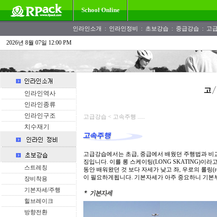
School Online
인라인소개
:
인라인정비
:
초보강습
:
중급강습
:
고
2026년 8월 07일 12:00 PM
인라인역사
인라인종류
인라인구조
고급강습 < 고속주행 .....
치수재기
고급강습에서는 초급, 중급에서 배웠던 주행법과 비교
징입니다. 이를 롱 스케이팅(LONG SKATING)이
스트레칭
동안 배워왔던 것 보다 자세가 낮고 좌, 우로의 롤링(roll
이 필요하게됩니다. 기본자세가 아주 중요하니 기본
장비착용
기본자세/주행
힐브레이크
방향전환