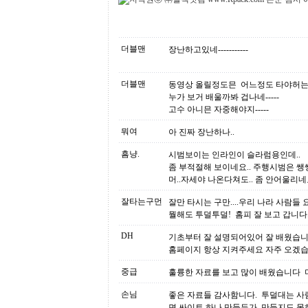
더블맨
장난하고있네-----------
더블맨
동영상 올릴정도믄 어느정도 타야허는
누가 보거 배울까봐 겁나네-----
고수 아니믄 자중해야지-----
뭐여
아 진짜 장난하나..
흠냥.
시범보이는 인라인이 슬라럼용인데..
좀 부적절해 보이네요.. 주행시범은 쌩쌩
머..자세야 나온다쳐도.. 좀 안어울리네
잘타는구먼
잘만 타시는 구만....우리 나라 사람들 
뭘해도 투덜투덜! 홈피 잘 보고 갑니다
DH
기초부터 잘 설명되어있어 잘 배웠습
홈페이지 항상 지켜주세요 자주 오겠습
중급
훌륭한 자료를 보고 많이 배웠습니다 
손님
좋은 자료들 감사함니다. 투덜대는 사
면 싸이트 하나 만들든가. 만들지도 못