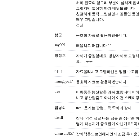
허리 왼쪽의 옆구리 부분이 심하게 압
그렇지만 열심히 따라 배워볼랍니다.
친절하게 동작 그림설명과 곁들인 동영
매우 고맙습니다.
경산
봉군
동호회 자료로 활용하겠습니다.
say909
배울려고 퍼갑니다 ^^
정정호
자세가 좋질않네요..빙상자세로 교정해
요......ㅜㅜ
메냐
자료올리시고 모델하신분 정말 수고많
hsungpyo17
동호회 자료로 활용하겠습니다.
tree
어화둥둥 봉산탈춤 앗싸 호랑나비 에헤
니고 봉산탈춤도 아니여 이건 스케이
금낭화
tree...웃기는 짬뽕,,, 꼭 쪽바리 같다...
dasell
참나 악성 댓글 다는 님들 좀 생각좀 
떻게 타는지가 중요한거 아닌가요? 꼭
dlwnstn5857
장비착용으로인해서인지 조금 무거운