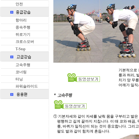
안전
항아리
중속주행
뒤로가기
크로스오버
T-Stop
고속주행
기본적으로 
코너링
릎과 허리, 
터닝
치가 양 무릎
어깨가 일직
파워슬라이드
① 기본자세와 같이 자세를 낮춰 몸을 구부리고 발은
....
평행하고 길게 끝까지 지칩니다. 이 때 코와 배꼽, 
....
릎, 바퀴가 일직선이 되는 것이 중요합니다. 그리고
....
팔도 발과 같이 힘차게 흔듭니다.