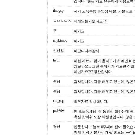
갑니다...좋은 자료 유용하게 사용토록
tinogsp
저기 고속주행 동영상 대몬, 카본으로 바
ㄴㅁㅇㄷㅈ
더재밌는거없나요???
뚜
퍼가요
anykimbc
퍼가요
신선길
퍼갑니다^^감사
hyun
이런 자료가 많이 올라오게 하려면 비
않을까요... 그런 분위기가 익으면 정
아닌가요??? 칭찬합시다
손님
감사합니다. 지금 배우고 있는데, 많은
손님
감사합니다. 지금 배우고 있는데, 많은
나그네
좋은자료 감사합니다.
p4160y
전 초보46세남 첨 동영상 접하는데 꼭
옥션 갓바위 도장 박선생입니다. 많은
경산
입문한지 오늘로 6주째에 접어 들었습
어제 저녁 기본자세와 팔 흔드는 동작